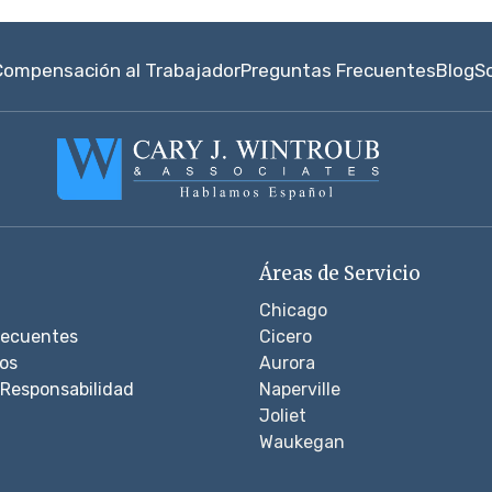
Compensación al Trabajador
Preguntas Frecuentes
Blog
S
Áreas de Servicio
Chicago
recuentes
Cicero
os
Aurora
Responsabilidad
Naperville
Joliet
Waukegan