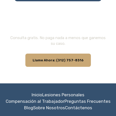
¿Sufrió una Lesión en un
Accidente?
Consulta gratis. No paga nada a menos que ganemos
su caso.
Llame Ahora: (312) 757-8316
Inicio
Lesiones Personales
Compensación al Trabajador
Preguntas Frecuentes
Blog
Sobre Nosotros
Contáctenos