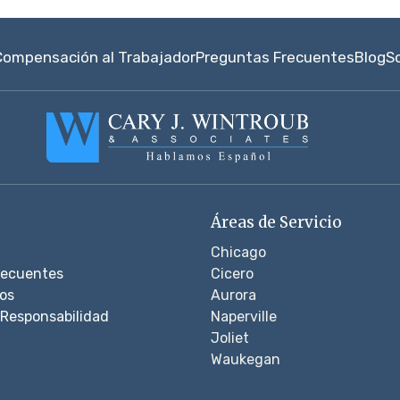
Compensación al Trabajador
Preguntas Frecuentes
Blog
S
Áreas de Servicio
Chicago
recuentes
Cicero
os
Aurora
Responsabilidad
Naperville
Joliet
Waukegan