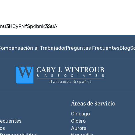
umu3HCy9NfSp4bnk3SuA
Compensación al Trabajador
Preguntas Frecuentes
Blog
S
Áreas de Servicio
Chicago
recuentes
Cicero
os
Aurora