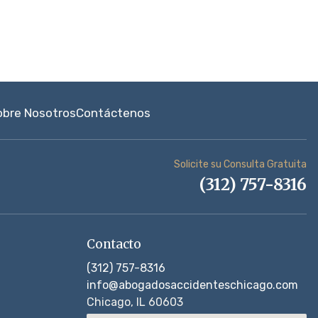
obre Nosotros
Contáctenos
Solicite su Consulta Gratuita
(312) 757-8316
Contacto
(312) 757-8316
info@abogadosaccidenteschicago.com
Chicago, IL 60603