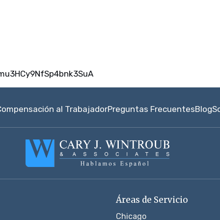
umu3HCy9NfSp4bnk3SuA
Compensación al Trabajador
Preguntas Frecuentes
Blog
S
Áreas de Servicio
Chicago