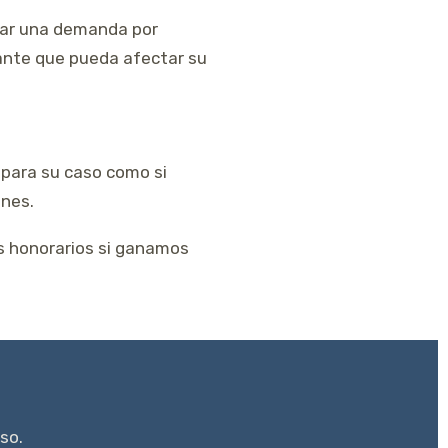
ntar una demanda por
ante que pueda afectar su
epara su caso como si
ones.
s honorarios si ganamos
so.