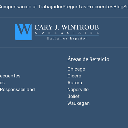
Compensación al Trabajador
Preguntas Frecuentes
Blog
S
Áreas de Servicio
Chicago
recuentes
Cicero
os
Aurora
Responsabilidad
Naperville
Joliet
Waukegan