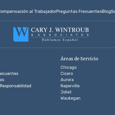
Compensación al Trabajador
Preguntas Frecuentes
Blog
S
Áreas de Servicio
Chicago
recuentes
Cicero
os
Aurora
Responsabilidad
Naperville
Joliet
Waukegan