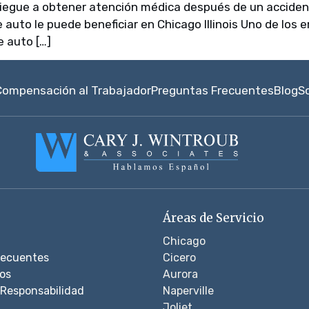
niegue a obtener atención médica después de un acciden
 auto le puede beneficiar en Chicago Illinois Uno de lo
 auto […]
Compensación al Trabajador
Preguntas Frecuentes
Blog
S
Áreas de Servicio
Chicago
recuentes
Cicero
os
Aurora
Responsabilidad
Naperville
Joliet