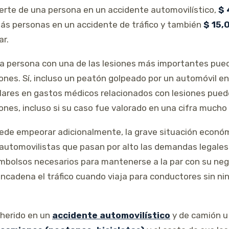
erte de una persona en un accidente automovilístico,
$ 
más personas en un accidente de tráfico y también
$ 15,
ar.
la persona con una de las lesiones más importantes pue
iones. Sí, incluso un peatón golpeado por un automóvil e
lares en gastos médicos relacionados con lesiones pued
ones, incluso si su caso fue valorado en una cifra mucho
uede empeorar adicionalmente, la grave situación econó
utomovilistas que pasan por alto las demandas legales
embolsos necesarios para mantenerse a la par con su neg
encadena el tráfico cuando viaja para conductores sin n
 herido en un
accidente automovilístico
y de camión 