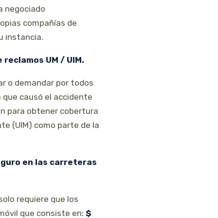
ha negociado
ropias compañías de
u instancia.
e reclamos UM / UIM.
mar o demandar por todos
a que causó el accidente
n para obtener cobertura
nte (UIM) como parte de la
guro en las carreteras
solo requiere que los
móvil que consiste en:
$