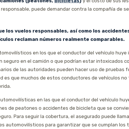
y camiones (peatones,
bicicletas
)
y el costo de sus le
o responsable, puede demandar contra la compañía de se
ue los vuelos responsables, así como los accidentes
ículos reclaman números realmente comparables.
movilísticos en los que el conductor del vehículo huye
 seguro en el camión o que podrían estar intoxicados co
rios de las autoridades pueden hacer uso de pruebas f
dad es que muchos de estos conductores de vehículos no 
rida.
automovilísticas en las que el conductor del vehículo hu
iones de peatones o accidentes de bicicleta que se conv
eguro. Para seguir la cobertura, el asegurado puede llam
s automovilísticos para garantizar que se cumplan los t